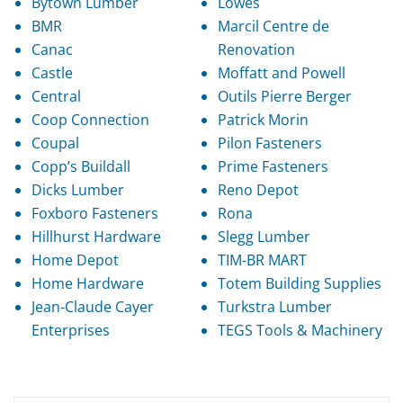
Bytown Lumber
Lowes
BMR
Marcil Centre de
Canac
Renovation
Castle
Moffatt and Powell
Central
Outils Pierre Berger
Coop Connection
Patrick Morin
Coupal
Pilon Fasteners
Copp’s Buildall
Prime Fasteners
Dicks Lumber
Reno Depot
Foxboro Fasteners
Rona
Hillhurst Hardware
Slegg Lumber
Home Depot
TIM-BR MART
Home Hardware
Totem Building Supplies
Jean-Claude Cayer
Turkstra Lumber
Enterprises
TEGS Tools & Machinery